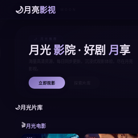
🌙
月亮
影视
· MOON
🌙 月光推荐
月光
影
院 · 好剧
月
享
海量高清资源，每日同步更新，沉浸式观影体验，尽在月亮
影视。
立即观影
探索片库
🌙
月光片库
· 深夜甄选
🎬
月光电影
6部