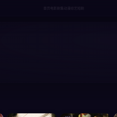
首页
电影
剧集
动漫
综艺
短剧