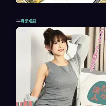
🎞️
月影短剧
3部
TOP