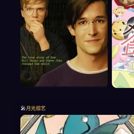
🎤
月光综艺
3部
TOP