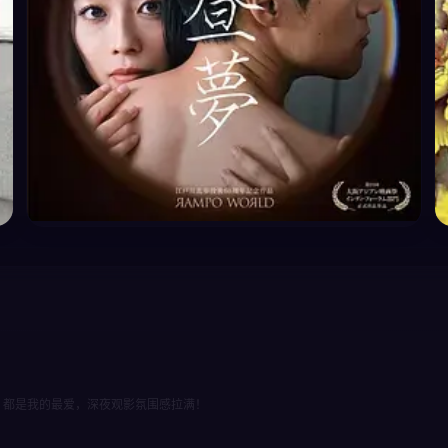
》都是我的最爱，深夜观影氛围感拉满！