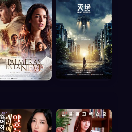
NEW
精选
TOP
HOT